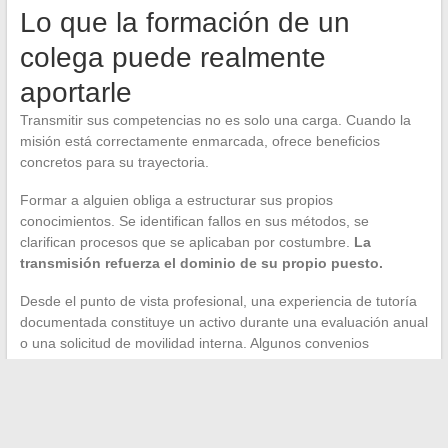
Lo que la formación de un
colega puede realmente
aportarle
Transmitir sus competencias no es solo una carga. Cuando la
misión está correctamente enmarcada, ofrece beneficios
concretos para su trayectoria.
Formar a alguien obliga a estructurar sus propios
conocimientos. Se identifican fallos en sus métodos, se
clarifican procesos que se aplicaban por costumbre.
La
transmisión refuerza el dominio de su propio puesto.
Desde el punto de vista profesional, una experiencia de tutoría
documentada constituye un activo durante una evaluación anual
o una solicitud de movilidad interna. Algunos convenios
colectivos prevén una prima específica para los empleados
designados como tutores.
El desafío no es aceptar o rechazar de manera global, sino
obtener las condiciones que hagan la misión viable: un marco