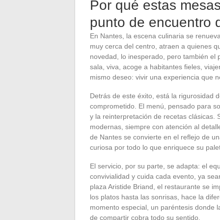
Por qué estas mesas
punto de encuentro 
En Nantes, la escena culinaria se renuev
muy cerca del centro, atraen a quienes q
novedad, lo inesperado, pero también el p
sala, viva, acoge a habitantes fieles, vi
mismo deseo: vivir una experiencia que n
Detrás de este éxito, está la rigurosidad 
comprometido. El menú, pensado para so
y la reinterpretación de recetas clásicas.
modernas, siempre con atención al detall
de Nantes se convierte en el reflejo de un
curiosa por todo lo que enriquece su pale
El servicio, por su parte, se adapta: el e
convivialidad y cuida cada evento, ya sea
plaza Aristide Briand, el restaurante se 
los platos hasta las sonrisas, hace la dif
momento especial, un paréntesis donde la
de compartir cobra todo su sentido.