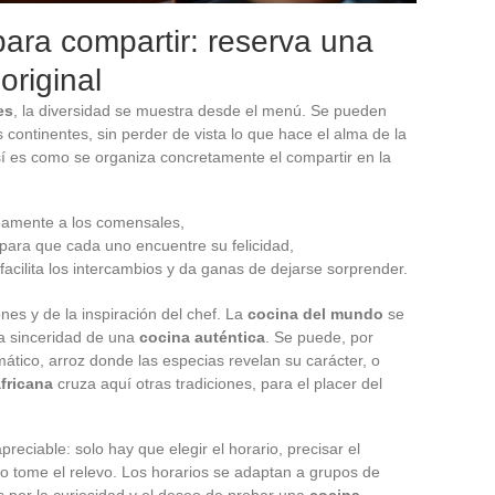
ara compartir: reserva una
original
es
, la diversidad se muestra desde el menú. Se pueden
 continentes, sin perder de vista lo que hace el alma de la
Así es como se organiza concretamente el compartir en la
amente a los comensales,
para que cada uno encuentre su felicidad,
acilita los intercambios y da ganas de dejarse sorprender.
nes y de la inspiración del chef. La
cocina del mundo
se
la sinceridad de una
cocina auténtica
. Se puede, por
ático, arroz donde las especias revelan su carácter, o
fricana
cruza aquí otras tradiciones, para el placer del
reciable: solo hay que elegir el horario, precisar el
o tome el relevo. Los horarios se adaptan a grupos de
s por la curiosidad y el deseo de probar una
cocina