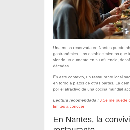
Una mesa reservada en Nantes puede ahor
gastronómica. Los establecimientos que i
viendo un aumento en su afluencia, desaf
décadas.
En este contexto, un restaurante local sa
en torno a platos de otras partes. La de
por el atractivo de una cocina mundial ac
Lectura recomendada :
¿Se me puede ob
límites a conocer
En Nantes, la convivi
restaurante