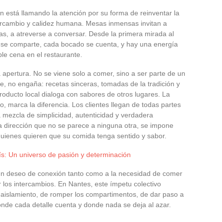
n está llamando la atención por su forma de reinventar la
tercambio y calidez humana. Mesas inmensas invitan a
as, a atreverse a conversar. Desde la primera mirada al
o se comparte, cada bocado se cuenta, y hay una energía
ple cena en el restaurante.
 apertura. No se viene solo a comer, sino a ser parte de un
e, no engaña: recetas sinceras, tomadas de la tradición y
oducto local dialoga con sabores de otros lugares. La
, marca la diferencia. Los clientes llegan de todas partes
a mezcla de simplicidad, autenticidad y verdadera
na dirección que no se parece a ninguna otra, se impone
uienes quieren que su comida tenga sentido y sabor.
ís: Un universo de pasión y determinación
a un deseo de conexión tanto como a la necesidad de comer
r los intercambios. En Nantes, este ímpetu colectivo
 aislamiento, de romper los compartimentos, de dar paso a
onde cada detalle cuenta y donde nada se deja al azar.