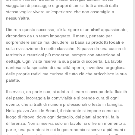
viaggiatori di passaggio e gruppi di amici, tutti animati dalla
stessa voglia: vivere un’esperienza che non assomiglia a
nessun’altra.
Dietro a questo successo, c’è la rigore di un
chef
appassionato,
circondato da un team impegnato. Il menu, pensato per
sorprendere senza mai deludere, si basa su
prodotti locali
e
sulla rivisitazione di ricette classiche. Si passa da una cucina di
territorio a creazioni più moderne, sempre con attenzione ai
dettagli. Ogni visita riserva la sua parte di scoperta. La tavola
nantesa si fa specchio di una città aperta, inventiva, orgogliosa
delle proprie radici ma curiosa di tutto ciò che arricchisce la sua
palette.
Il servizio, da parte sua, si adatta: il team si occupa della fluidità
del pasto, incoraggia la convivialità e si prende cura di ogni
evento, che si tratti di riunioni professionali o feste in famiglia.
Nella piazza Aristide Briand, il ristorante si impone come un
luogo di ritrovo, dove ogni dettaglio, dai piatti ai sorrisi, fa la
differenza. Non si riserva solo un tavolo: si offre un momento a
parte, una parentesi in cui la gastronomia si scrive a più mani e