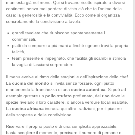
manifesta già nel menu. Qui si trovano ricette ispirate a diversi
continenti, senza mai perdere di vista ciò che fa l’anima della
casa: la generosità e la convivialità. Ecco come si organizza
concretamente la condivisione a tavola:
grandi tavolate che riuniscono spontaneamente i
commensali,
piatti da comporre a più mani affinché ognuno trovi la propria
felicità,
team presente e impegnato, che facilita gli scambi e stimola
la voglia di lasciarsi sorprendere.
Il menu evolve al ritmo delle stagioni e dell’ispirazione dello chef.
La
cucina del mondo
si invita senza forzare, ogni piatto
mantenendo la franchezza di una
cucina autentica
. Si può ad
esempio gustare un
pollo stufato
profumato, del
riso
dove le
spezie rivelano il loro carattere, o ancora verdure locali esaltate.
La
cucina africana
incrocia qui altre tradizioni, per il piacere
della scoperta e della condivisione.
Riservare il proprio posto è di una semplicità apprezzabile:
basta scegliere il momento, precisare il numero di persone e