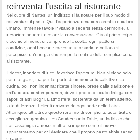
reinventa l’uscita al ristorante
Nel cuore di Nantes, un indirizzo si fa notare per il suo modo di
reinventare il pasto. Qui, l’esperienza rima con scambio e calore
umano. Immense tavole invitano a sedersi senza cerimonie, a
incrociare sguardi, a osare la conversazione. Già al primo colpo
d’occhio al menu, si comprende la scelta: ogni piatto si
condivide, ogni boccone racconta una storia, e nell’aria si
percepisce un’energia che rompe la routine della semplice cena
al ristorante.
Il decor, inondato di luce, favorisce l’apertura. Non si viene solo
per mangiare, ma per far parte di un momento collettivo. La
cucina, poi, non inganna: ricette sincere, prese dalla tradizione e
dall’audacia contemporanea, dove il prodotto locale dialoga con
sapori di altri luoghi. L’atmosfera, sostenuta da un team attento,
fa la differenza. I clienti arrivano da ogni parte della Loire-
Atlantique, attratti da questo raro mix di semplicità, autenticità e
accoglienza genuina. Les Coudes sur la Table, un indirizzo che
non assomiglia a nessun altro, si impone come il nuovo
appuntamento per chi desidera che il proprio pasto abbia senso
e sapore.