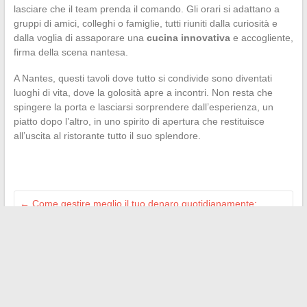
lasciare che il team prenda il comando. Gli orari si adattano a
gruppi di amici, colleghi o famiglie, tutti riuniti dalla curiosità e
dalla voglia di assaporare una
cucina innovativa
e accogliente,
firma della scena nantesa.
A Nantes, questi tavoli dove tutto si condivide sono diventati
luoghi di vita, dove la golosità apre a incontri. Non resta che
spingere la porta e lasciarsi sorprendere dall’esperienza, un
piatto dopo l’altro, in uno spirito di apertura che restituisce
all’uscita al ristorante tutto il suo splendore.
←
Come gestire meglio il tuo denaro quotidianamente:
consigli e suggerimenti per tutti
L’immobiliare sostenibile secondo Aladino Saidi: coniugare
rispetto per l’ambiente e redditività
→
Search