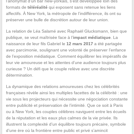
l’anonymat d’un bar new-yorkais, s’est développée loin des
formats de
téléréalité
qui exposent sans retenue les liens
affectifs. À New York, la métropole de l’indifférence, ils ont su
préserver une bulle de discrétion autour de leur union.
La relation de Léa Salamé avec Raphaël Glucksmann, bien que
publique, se veut maîtrisée face à l’
impact médiatique
. La
naissance de leur fils Gabriel le
12 mars 2017
a été partagée
avec parcimonie, soulignant une volonté de préserver l’enfance
de l’exposition médiatique. Comment équilibrer les impératifs de
leur vie amoureuse et les attentes d’une audience toujours plus
curieuse ? Un défi que le couple relève avec une discrète
détermination.
La dynamique des relations amoureuses chez les célébrités
françaises révèle ainsi les multiples facettes de la célébrité : une
vie sous les projecteurs qui nécessite une négociation constante
entre publicité et préservation de l’intimité. Que ce soit à Paris
ou à New York, les couples célèbres naviguent entre les écueils
de la réputation et les eaux plus calmes de la vie privée. Ils
illustrent la complexité d’un équilibre toujours précaire, symbole
d’une ère où la frontière entre public et privé s’amincit