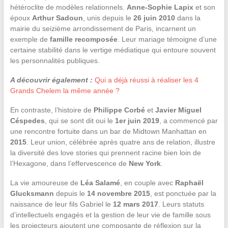
hétéroclite de modèles relationnels.
Anne-Sophie Lapix
et son
époux
Arthur Sadoun
, unis depuis le
26 juin 2010
dans la
mairie du seizième arrondissement de Paris, incarnent un
exemple de
famille recomposée
. Leur mariage témoigne d’une
certaine stabilité dans le vertige médiatique qui entoure souvent
les personnalités publiques.
A découvrir également :
Qui a déjà réussi à réaliser les 4
Grands Chelem la même année ?
En contraste, l’histoire de
Philippe Corbé
et
Javier Miguel
Céspedes
, qui se sont dit oui le
1er juin 2019
, a commencé par
une rencontre fortuite dans un bar de Midtown Manhattan en
2015
. Leur union, célébrée après quatre ans de relation, illustre
la diversité des love stories qui prennent racine bien loin de
l’Hexagone, dans l’effervescence de
New York
.
La vie amoureuse de
Léa Salamé
, en couple avec
Raphaël
Glucksmann
depuis le
14 novembre 2015
, est ponctuée par la
naissance de leur fils Gabriel le
12 mars 2017
. Leurs statuts
d’intellectuels engagés et la gestion de leur vie de famille sous
les projecteurs ajoutent une composante de réflexion sur la