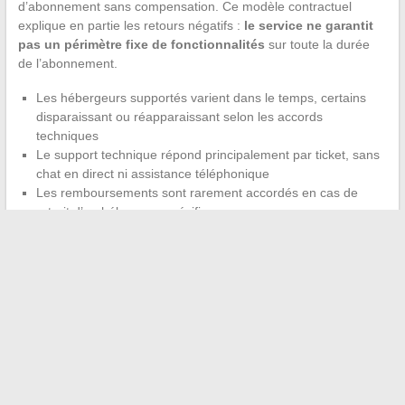
d’abonnement sans compensation. Ce modèle contractuel
explique en partie les retours négatifs :
le service ne garantit
pas un périmètre fixe de fonctionnalités
sur toute la durée
de l’abonnement.
Les hébergeurs supportés varient dans le temps, certains
disparaissant ou réapparaissant selon les accords
techniques
Le support technique répond principalement par ticket, sans
chat en direct ni assistance téléphonique
Les remboursements sont rarement accordés en cas de
retrait d’un hébergeur spécifique
Pour un usage centré sur le téléchargement multi-hébergeurs
avec un budget maîtrisé, Real-Debrid reste l’une des options les
plus connues du marché. La prudence s’impose sur la durée
d’abonnement choisie : opter pour une période courte permet
de vérifier que le service couvre bien les hébergeurs et les
usages recherchés avant de s’engager sur une durée plus
longue.