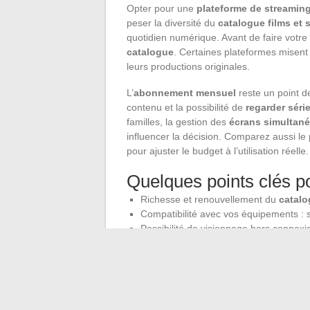
Opter pour une
plateforme de streamin
peser la diversité du
catalogue films et 
quotidien numérique. Avant de faire votre 
catalogue
. Certaines plateformes misent s
leurs productions originales.
L’
abonnement mensuel
reste un point de
contenu et la possibilité de
regarder séri
familles, la gestion des
écrans simultan
influencer la décision. Comparez aussi le
pour ajuster le budget à l’utilisation réelle.
Quelques points clés po
Richesse et renouvellement du
catal
Compatibilité avec vos équipements : 
Possibilité de visionnage hors connexio
Interface pratique, profils personnalisa
Le modèle
AVOD
séduit par son accès lib
ajustées selon vos habitudes de visionna
et films en streaming
revient à équilibre