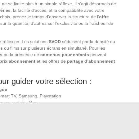
g
ne se limite plus à un simple réflexe. Il s’agit désormais de
séries
, la facilité d’accès, et la compatibilité avec votre
choix, prenez le temps d’observer la structure de l’
offre
ur la quantité, d’autres sur l’exclusivité ou la fraîcheur de
 réflexion. Les solutions
SVOD
séduisent par la densité du
es
ou films sur plusieurs écrans en simultané. Pour les
és
ou la présence de
contenus pour enfants
peuvent
prix abonnement
et les offres de
partage d’abonnement
ur guider votre sélection :
ogue
smart TV, Samsung, Playstation
n sur certains titres
bles, contrôle parental disponible
re, mais implique des coupures publicitaires, parfois
ge. Trouver la
meilleure alternative pour regarder séries
r confort, diversité et adaptation à vos usages. L’époque où