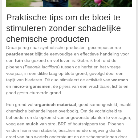
Praktische tips om de bloei te
stimuleren zonder schadelijke
chemische producten
Draai je rug naar synthetische producten: gecomposteerde
paardenmest
blijft de eenvoudige en effectieve handeling voor
een
tuin
die gezond en vol leven is. Gebruik het rond de
pioenen (
Paeonia lactiflora
) tussen de herfst en het vroege
voorjaar, in een dikke laag op blote grond, gevolgd door een
tapijt van bladeren. Dit duo stimuleert de activiteit van
wormen
en
micro-organismen
, de pijlers van een vruchtbare, lichte en
goed gestructureerde grond.
Een grond vol
organisch materiaal
, goed samengesteld, maakt
chemische behandelingen overbodig. Om de vochtigheid te
behouden en de opkomst van ongewenste planten te vertragen,
voeg een
mulch
van stro, BRF of houtsnippers toe. Pioenen
vinden hierin een stabiele, beschermende omgeving die de
groei van hun wortels ondersteunt en de schommelingen door