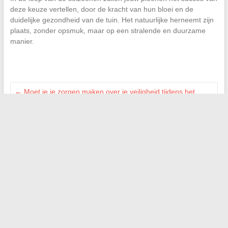
deze keuze vertellen, door de kracht van hun bloei en de
duidelijke gezondheid van de tuin. Het natuurlijke herneemt zijn
plaats, zonder opsmuk, maar op een stralende en duurzame
manier.
←
Moet je je zorgen maken over je veiligheid tijdens het
reizen naar Djerba dit jaar?
Wat zijn de verplichte vermeldingen op flyers om aan de wet
te voldoen?
→
Search