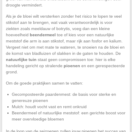
droogte vermindert.
Als je de bloei wilt versterken zonder het risico te lopen te veel
stikstof aan te brengen, wat vaak verantwoordelijk is voor
ziekten zoals meeldauw of botrytis, voeg dan een kleine
hoeveelheid
beendermeel
toe of kies voor een natuurlijke
meststof die arm is aan stikstof, maar rijk aan fosfor en kalium.
Vergeet niet om met mate te wateren, te snoeien na de bloei en
de komst van bladluizen of slakken in de gaten te houden. De
natuurlijke tuin
staat geen compromissen toe: hier is elke
handeling gericht op stralende
pioenen
en een gerespecteerde
grond.
Om de goede praktijken samen te vatten:
Gecomposteerde paardenmest: de basis voor sterke en
genereuze pioenen
Mulch: houdt vocht vast en remt onkruid
Beendermeel of natuurlijke meststof: een gerichte boost voor
meer overvloedige bloemen
In de loop van de seizoenen zullen jouw pioenen het succes van