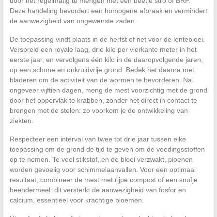
door het regelmatig te mengen met een beetje stro of BRF.
Deze handeling bevordert een homogene afbraak en vermindert
de aanwezigheid van ongewenste zaden.
De toepassing vindt plaats in de herfst of net voor de lentebloei.
Verspreid een royale laag, drie kilo per vierkante meter in het
eerste jaar, en vervolgens één kilo in de daaropvolgende jaren,
op een schone en onkruidvrije grond. Bedek het daarna met
bladeren om de activiteit van de wormen te bevorderen. Na
ongeveer vijftien dagen, meng de mest voorzichtig met de grond
door het oppervlak te krabben, zonder het direct in contact te
brengen met de stelen: zo voorkom je de ontwikkeling van
ziekten.
Respecteer een interval van twee tot drie jaar tussen elke
toepassing om de grond de tijd te geven om de voedingsstoffen
op te nemen. Te veel stikstof, en de bloei verzwakt, pioenen
worden gevoelig voor schimmelaanvallen. Voor een optimaal
resultaat, combineer de mest met rijpe compost of een snufje
beendermeel: dit versterkt de aanwezigheid van fosfor en
calcium, essentieel voor krachtige bloemen.