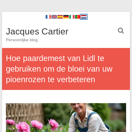
Jacques Cartier
Persoonlijke blog
Hoe paardemest van Lidl te
gebruiken om de bloei van uw
pioenrozen te verbeteren