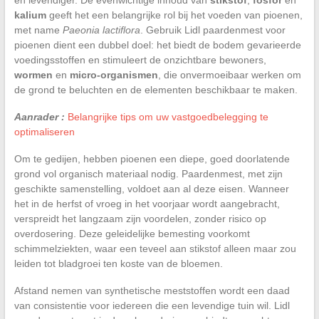
kalium
geeft het een belangrijke rol bij het voeden van pioenen,
met name
Paeonia lactiflora
. Gebruik Lidl paardenmest voor
pioenen dient een dubbel doel: het biedt de bodem gevarieerde
voedingsstoffen en stimuleert de onzichtbare bewoners,
wormen
en
micro-organismen
, die onvermoeibaar werken om
de grond te beluchten en de elementen beschikbaar te maken.
Aanrader :
Belangrijke tips om uw vastgoedbelegging te
optimaliseren
Om te gedijen, hebben pioenen een diepe, goed doorlatende
grond vol organisch materiaal nodig. Paardenmest, met zijn
geschikte samenstelling, voldoet aan al deze eisen. Wanneer
het in de herfst of vroeg in het voorjaar wordt aangebracht,
verspreidt het langzaam zijn voordelen, zonder risico op
overdosering. Deze geleidelijke bemesting voorkomt
schimmelziekten, waar een teveel aan stikstof alleen maar zou
leiden tot bladgroei ten koste van de bloemen.
Afstand nemen van synthetische meststoffen wordt een daad
van consistentie voor iedereen die een levendige tuin wil. Lidl