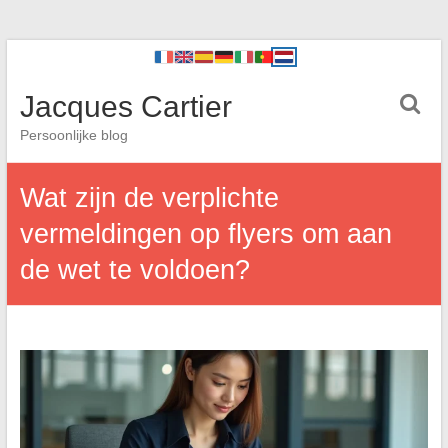
Jacques Cartier
Persoonlijke blog
Wat zijn de verplichte
vermeldingen op flyers om aan
de wet te voldoen?