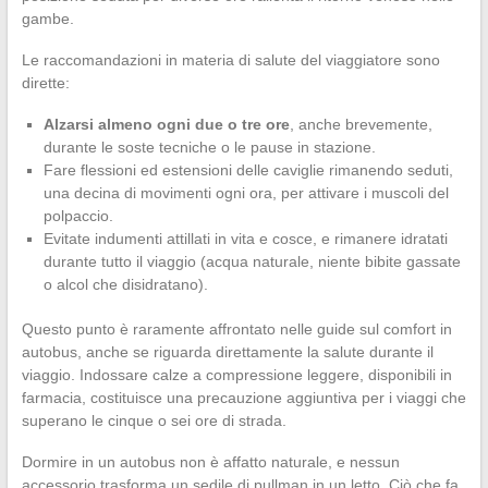
gambe.
Le raccomandazioni in materia di salute del viaggiatore sono
dirette:
Alzarsi almeno ogni due o tre ore
, anche brevemente,
durante le soste tecniche o le pause in stazione.
Fare flessioni ed estensioni delle caviglie rimanendo seduti,
una decina di movimenti ogni ora, per attivare i muscoli del
polpaccio.
Evitate indumenti attillati in vita e cosce, e rimanere idratati
durante tutto il viaggio (acqua naturale, niente bibite gassate
o alcol che disidratano).
Questo punto è raramente affrontato nelle guide sul comfort in
autobus, anche se riguarda direttamente la salute durante il
viaggio. Indossare calze a compressione leggere, disponibili in
farmacia, costituisce una precauzione aggiuntiva per i viaggi che
superano le cinque o sei ore di strada.
Dormire in un autobus non è affatto naturale, e nessun
accessorio trasforma un sedile di pullman in un letto. Ciò che fa