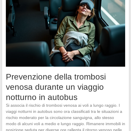
Prevenzione della trombosi
venosa durante un viaggio
notturno in autobus
Si associa il rischio di trombosi venosa ai voli a lungo raggio. I
viaggi notturni in autobus sono ora classificati tra le situazioni a
rischio moderato per la circolazione sanguigna, allo stesso
modo di alcuni voli a medio e lungo raggio. Rimanere immobili in
posizione seduta per diverse ore rallenta il ritorno venoso nelle