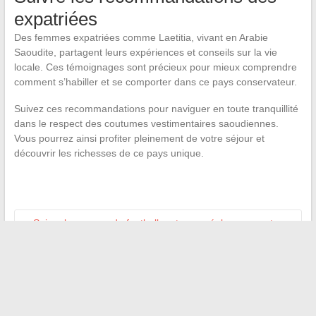
expatriées
Des femmes expatriées comme Laetitia, vivant en Arabie
Saoudite, partagent leurs expériences et conseils sur la vie
locale. Ces témoignages sont précieux pour mieux comprendre
comment s’habiller et se comporter dans ce pays conservateur.
Suivez ces recommandations pour naviguer en toute tranquillité
dans le respect des coutumes vestimentaires saoudiennes.
Vous pourrez ainsi profiter pleinement de votre séjour et
découvrir les richesses de ce pays unique.
←
Suivre les scores de football en temps réel : comment ne
rien rater de l’action ?
Plongée dans l’univers du rugby : ressources en ligne pour
les aficionados
→