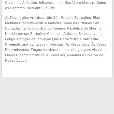
Caminhos Artísticos, Influenciam por Sua Vez a Maneira Como
os Diretores Encaram Sua Arte.
As Revoluções Artísticas Não São Simples Evoluções; Elas
Moldam Profundamente a Maneira Como as Histórias São
Contadas na Tela do Grande Cinema. A Estética de Sherman,
Nutrida por um Borbulhar Cultural e Artístico, Se Inscreve na
Longa Tradição de Inovação Que Caracteriza a
Indústria
Cinematográfica
. Essas Influências, Às Vezes Sutis, Às Vezes
Determinantes, Forjam Inevitavelmente a Linguagem Visual das
Obras Cinematográficas, e Com Elas, a Memória Coletiva de
Nossa Época.
←
Escolha eficaz de um serviço de mensagens online: foco
nas opções regionais
Como otimizar o uso da sua plataforma de educação online:
uma visão sobre as opções disponíveis
→