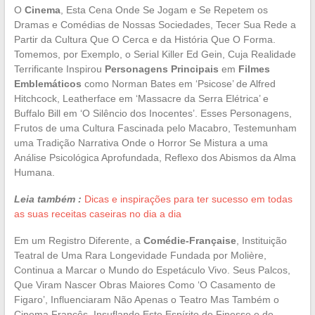
O
Cinema
, Esta Cena Onde Se Jogam e Se Repetem os
Dramas e Comédias de Nossas Sociedades, Tecer Sua Rede a
Partir da Cultura Que O Cerca e da História Que O Forma.
Tomemos, por Exemplo, o Serial Killer Ed Gein, Cuja Realidade
Terrificante Inspirou
Personagens Principais
em
Filmes
Emblemáticos
como Norman Bates em ‘Psicose’ de Alfred
Hitchcock, Leatherface em ‘Massacre da Serra Elétrica’ e
Buffalo Bill em ‘O Silêncio dos Inocentes’. Esses Personagens,
Frutos de uma Cultura Fascinada pelo Macabro, Testemunham
uma Tradição Narrativa Onde o Horror Se Mistura a uma
Análise Psicológica Aprofundada, Reflexo dos Abismos da Alma
Humana.
Leia também :
Dicas e inspirações para ter sucesso em todas
as suas receitas caseiras no dia a dia
Em um Registro Diferente, a
Comédie-Française
, Instituição
Teatral de Uma Rara Longevidade Fundada por Molière,
Continua a Marcar o Mundo do Espetáculo Vivo. Seus Palcos,
Que Viram Nascer Obras Maiores Como ‘O Casamento de
Figaro’, Influenciaram Não Apenas o Teatro Mas Também o
Cinema Francês, Insuflando Este Espírito de Finesse e de