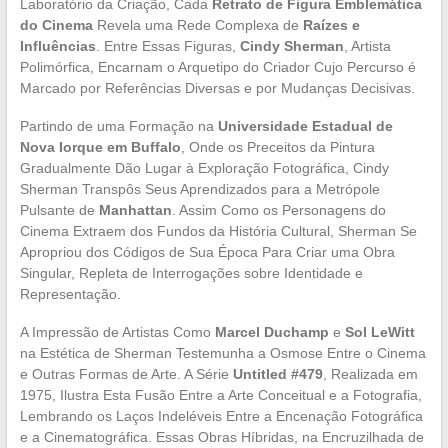
Laboratório da Criação, Cada
Retrato de Figura Emblemática
do Cinema
Revela uma Rede Complexa de
Raízes e
Influências
. Entre Essas Figuras,
Cindy Sherman
, Artista
Polimórfica, Encarnam o Arquetipo do Criador Cujo Percurso é
Marcado por Referências Diversas e por Mudanças Decisivas.
Partindo de uma Formação na
Universidade Estadual de
Nova Iorque em Buffalo
, Onde os Preceitos da Pintura
Gradualmente Dão Lugar à Exploração Fotográfica, Cindy
Sherman Transpôs Seus Aprendizados para a Metrópole
Pulsante de
Manhattan
. Assim Como os Personagens do
Cinema Extraem dos Fundos da História Cultural, Sherman Se
Apropriou dos Códigos de Sua Época Para Criar uma Obra
Singular, Repleta de Interrogações sobre Identidade e
Representação.
A Impressão de Artistas Como
Marcel Duchamp
e
Sol LeWitt
na Estética de Sherman Testemunha a Osmose Entre o Cinema
e Outras Formas de Arte. A Série
Untitled #479
, Realizada em
1975, Ilustra Esta Fusão Entre a Arte Conceitual e a Fotografia,
Lembrando os Laços Indeléveis Entre a Encenação Fotográfica
e a Cinematográfica. Essas Obras Híbridas, na Encruzilhada de