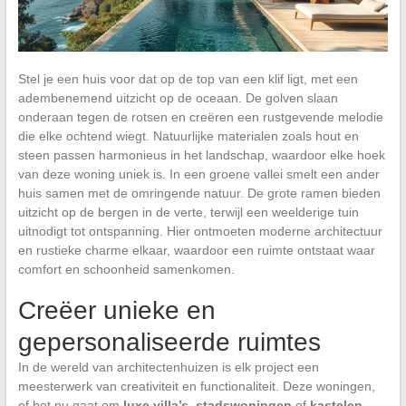
Stel je een huis voor dat op de top van een klif ligt, met een
adembenemend uitzicht op de oceaan. De golven slaan
onderaan tegen de rotsen en creëren een rustgevende melodie
die elke ochtend wiegt. Natuurlijke materialen zoals hout en
steen passen harmonieus in het landschap, waardoor elke hoek
van deze woning uniek is. In een groene vallei smelt een ander
huis samen met de omringende natuur. De grote ramen bieden
uitzicht op de bergen in de verte, terwijl een weelderige tuin
uitnodigt tot ontspanning. Hier ontmoeten moderne architectuur
en rustieke charme elkaar, waardoor een ruimte ontstaat waar
comfort en schoonheid samenkomen.
Creëer unieke en
gepersonaliseerde ruimtes
In de wereld van architectenhuizen is elk project een
meesterwerk van creativiteit en functionaliteit. Deze woningen,
of het nu gaat om
luxe villa’s
,
stadswoningen
of
kastelen
,