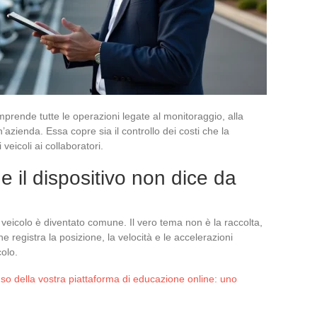
mprende tutte le operazioni legate al monitoraggio, alla
’azienda. Essa copre sia il controllo dei costi che la
eicoli ai collaboratori.
he il dispositivo non dice da
i veicolo è diventato comune. Il vero tema non è la raccolta,
he registra la posizione, la velocità e le accelerazioni
colo.
so della vostra piattaforma di educazione online: uno