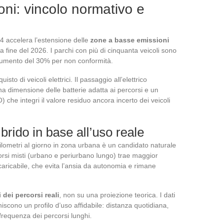
ni: vincolo normativo e
4 accelera l’estensione delle
zone a basse emissioni
la fine del 2026. I parchi con più di cinquanta veicoli sono
 aumento del 30% per non conformità.
sto di veicoli elettrici. Il passaggio all’elettrico
una dimensione delle batterie adatta ai percorsi e un
) che integri il valore residuo ancora incerto dei veicoli
 ibrido in base all’uso reale
lometri al giorno in zona urbana è un candidato naturale
corsi misti (urbano e periurbano lungo) trae maggior
caricabile, che evita l’ansia da autonomia e rimane
 dei percorsi reali
, non su una proiezione teorica. I dati
niscono un profilo d’uso affidabile: distanza quotidiana,
frequenza dei percorsi lunghi.