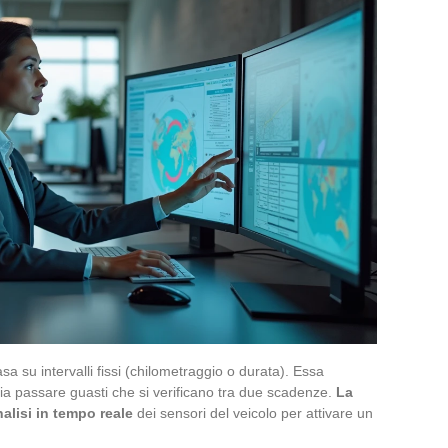
a su intervalli fissi (chilometraggio o durata). Essa
cia passare guasti che si verificano tra due scadenze.
La
alisi in tempo reale
dei sensori del veicolo per attivare un