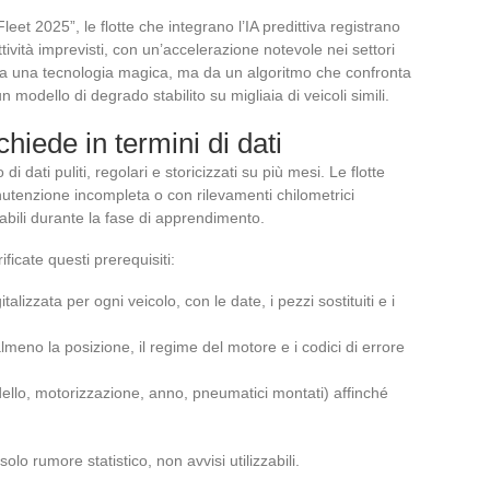
eet 2025”, le flotte che integrano l’IA predittiva registrano
ttività imprevisti, con un’accelerazione notevole nei settori
 da una tecnologia magica, ma da un algoritmo che confronta
odello di degrado stabilito su migliaia di veicoli simili.
chiede in termini di dati
i dati puliti, regolari e storicizzati su più mesi. Le flotte
utenzione incompleta o con rilevamenti chilometrici
abili durante la fase di apprendimento.
ficate questi prerequisiti:
lizzata per ogni veicolo, con le date, i pezzi sostituiti e i
lmeno la posizione, il regime del motore e i codici di errore
ello, motorizzazione, anno, pneumatici montati) affinché
olo rumore statistico, non avvisi utilizzabili.