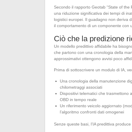
Secondo il rapporto Geotab “State of the Fl
una riduzione significativa dei tempi di ina
logistici europei. Il guadagno non deriva
il comportamento di un componente con un m
Ciò che la predizione ri
Un modello predittivo affidabile ha bisogno d
che partono con una cronologia della man
approssimativi ottengono avvisi poco affid
Prima di sottoscrivere un modulo di IA, veri
Una cronologia della manutenzione digita
chilometraggi associati
Dispositivi telematici che trasmettono a
OBD in tempo reale
Un riferimento veicolo aggiornato (mod
l’algoritmo confronti dati omogenei
Senze queste basi, l’IA predittiva produce s