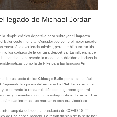
 el legado de Michael Jordan
 la simple crónica deportiva para subrayar el
impacto
el baloncesto mundial. Considerado como el mejor jugador
n encarnó la excelencia atlética, pero también transmitió
inió los códigos de la
cultura deportiva
. La influencia de
las canchas, abarcando la moda, la publicidad e incluso la
s emblemáticas como la de Nike para las famosas Air
nte la búsqueda de los
Chicago Bulls
por su sexto título
. Siguiendo los pasos del entrenador
Phil Jackson
, que
, y explorando la tensa relación con el gerente general
adores y presentado como un antagonista en la serie, ‘The
 dinámicas internas que marcaron esta era victoriosa.
o interrumpida debido a la pandemia de COVID-19, ‘The
co de una época pasada. La retransmisión de la serie por