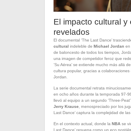
El impacto cultural y
revelados
El documental ‘The Last Dance’ trasciende
cultural
indeleble de
Michael Jordan
en 
de baloncesto de todos los tiempos, Jorda
una imagen de competidor feroz que redef
‘Su Aérea’ se extiende mucho más allá de 
cultura popular, gracias a colaboracione
Jordan.
La serie documental retrata minuciosame
en ocho años durante la temporada 97-98
llevó al equipo a un segundo ‘Three-Peat’
Jerry Krause
, menospreciado por los jug
Last Dance’ captura la complejidad de las
En el contexto actual, donde la
NBA
se vi
Last Dance’ resuena como un eco nostálgi