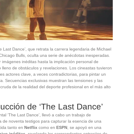
 Last Dance’, que retrata la carrera legendaria de Michael
Chicago Bulls, oculta una serie de anécdotas inesperadas.
imágenes inéditas hasta la implicación personal de
 lleno de obstáculos y revelaciones. Los cineastas tuvieron
tes actores clave, a veces contradictorias, para pintar un
lla. Secuencias exclusivas muestran las tensiones y las
cruda de la realidad del deporte profesional en el más alto
ucción de ‘The Last Dance’
ntal ‘The Last Dance’, llevó a cabo un trabajo de
ca de noventa testigos para capturar la esencia de una
tida tanto en
Netflix
como en
ESPN
, se apoyó en una
ivo inéditas
, revelando los sorprendentes entresijos de