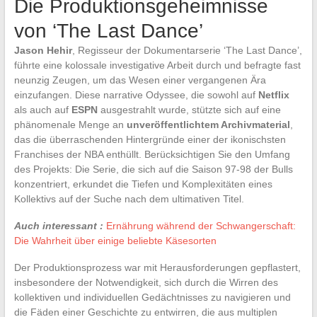
Die Produktionsgeheimnisse
von ‘The Last Dance’
Jason Hehir
, Regisseur der Dokumentarserie ‘The Last Dance’,
führte eine kolossale investigative Arbeit durch und befragte fast
neunzig Zeugen, um das Wesen einer vergangenen Ära
einzufangen. Diese narrative Odyssee, die sowohl auf
Netflix
als auch auf
ESPN
ausgestrahlt wurde, stützte sich auf eine
phänomenale Menge an
unveröffentlichtem Archivmaterial
,
das die überraschenden Hintergründe einer der ikonischsten
Franchises der NBA enthüllt. Berücksichtigen Sie den Umfang
des Projekts: Die Serie, die sich auf die Saison 97-98 der Bulls
konzentriert, erkundet die Tiefen und Komplexitäten eines
Kollektivs auf der Suche nach dem ultimativen Titel.
Auch interessant :
Ernährung während der Schwangerschaft:
Die Wahrheit über einige beliebte Käsesorten
Der Produktionsprozess war mit Herausforderungen gepflastert,
insbesondere der Notwendigkeit, sich durch die Wirren des
kollektiven und individuellen Gedächtnisses zu navigieren und
die Fäden einer Geschichte zu entwirren, die aus multiplen