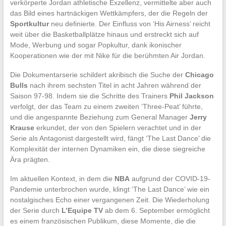
verkörperte Jordan athletische Exzellenz, vermittelte aber auch
das Bild eines hartnäckigen Wettkämpfers, der die Regeln der
Sportkultur
neu definierte. Der Einfluss von ‘His Airness’ reicht
weit über die Basketballplätze hinaus und erstreckt sich auf
Mode, Werbung und sogar Popkultur, dank ikonischer
Kooperationen wie der mit Nike für die berühmten Air Jordan.
Die Dokumentarserie schildert akribisch die Suche der
Chicago
Bulls
nach ihrem sechsten Titel in acht Jahren während der
Saison 97-98. Indem sie die Schritte des Trainers
Phil Jackson
verfolgt, der das Team zu einem zweiten ‘Three-Peat’ führte,
und die angespannte Beziehung zum General Manager
Jerry
Krause
erkundet, der von den Spielern verachtet und in der
Serie als Antagonist dargestellt wird, fängt ‘The Last Dance’ die
Komplexität der internen Dynamiken ein, die diese siegreiche
Ära prägten.
Im aktuellen Kontext, in dem die
NBA
aufgrund der COVID-19-
Pandemie unterbrochen wurde, klingt ‘The Last Dance’ wie ein
nostalgisches Echo einer vergangenen Zeit. Die Wiederholung
der Serie durch
L’Equipe TV
ab dem 6. September ermöglicht
es einem französischen Publikum, diese Momente, die die