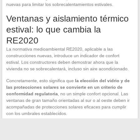
nuevas para limitar los sobrecalentamientos estivales.
Ventanas y aislamiento térmico
estival: lo que cambia la
RE2020
La normativa medioambiental RE2020, aplicable a las
construcciones nuevas, introduce un indicador de confort
estival. Los constructores deben demostrar ahora que la
vivienda no se sobrecalentará, incluso sin aire acondicionado.
Concretamente, esto significa que
la elección del vidrio y de
las protecciones solares se convierte en un criterio de
conformidad regulatoria
, no un simple confort opcional. Las
ventanas de gran tamaño orientadas al sur o al oeste deben ir
acompañadas de protecciones solares eficaces para cumplir
con los umbrales establecidos.
Para una vivienda antigua, esta normativa no se aplica
directamente. Pero los principios siguen siendo los mismos: una
película solar, un BSO automatizado o una simple persiana