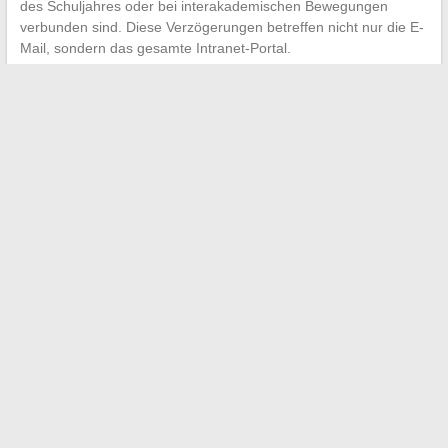
des Schuljahres oder bei interakademischen Bewegungen
verbunden sind. Diese Verzögerungen betreffen nicht nur die E-
Mail, sondern das gesamte Intranet-Portal.
Das System der einmaligen Authentifizierung hat einen
symmetrischen Vorteil und Nachteil:
Ein einziges Passwort
öffnet alle Türen, aber seine Kompromittierung setzt alle
Dienste aus.
Dieses Passwort strikt vertraulich zu halten und
regelmäßig zu erneuern, bleibt die effektivste
Sicherheitsmaßnahme, um den Zugang zu seiner
akademischen E-Mail und zum gesamten Intranet von Amiens
zu schützen.
←
Kann man Online-Parfümerien vertrauen, um
Luxusparfüms zu kaufen?
Alles über die Preise von Real Debrid und die enthaltenen
Dienstleistungen
→