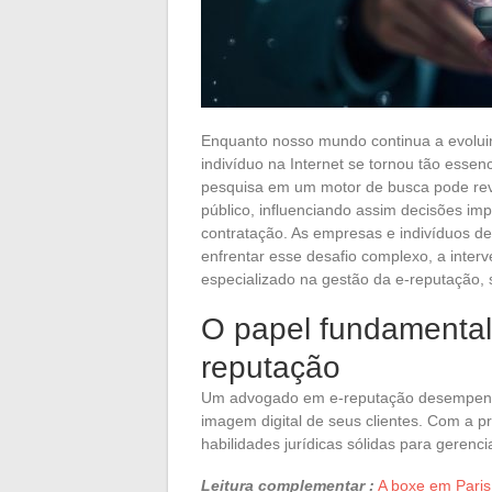
Enquanto nosso mundo continua a evolui
indivíduo na Internet se tornou tão esse
pesquisa em um motor de busca pode rev
público, influenciando assim decisões i
contratação. As empresas e indivíduos de
enfrentar esse desafio complexo, a inter
especializado na gestão da e-reputação,
O papel fundamenta
reputação
Um advogado em e-reputação desempenha
imagem digital de seus clientes. Com a pr
habilidades jurídicas sólidas para geren
Leitura complementar :
A boxe em Paris