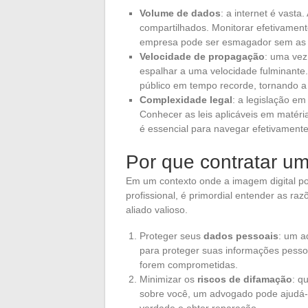
Volume de dados
: a internet é vasta
compartilhados. Monitorar efetivamen
empresa pode ser esmagador sem as f
Velocidade de propagação
: uma vez
espalhar a uma velocidade fulminante.
público em tempo recorde, tornando a
Complexidade legal
: a legislação e
Conhecer as leis aplicáveis em matéria
é essencial para navegar efetivament
Por que contratar u
Em um contexto onde a imagem digital pod
profissional, é primordial entender as r
aliado valioso.
Proteger seus
dados pessoais
: um a
para proteger suas informações pessoa
forem comprometidas.
Minimizar os
riscos de difamação
: q
sobre você, um advogado pode ajudá-l
verdade e obter reparação.