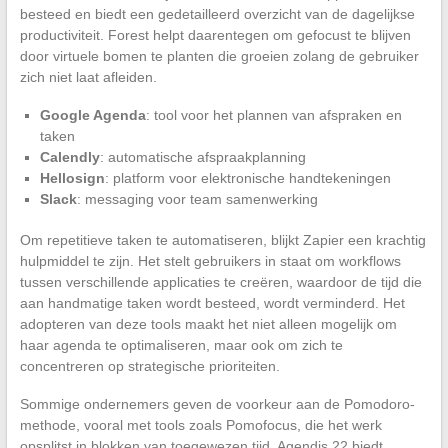
besteed en biedt een gedetailleerd overzicht van de dagelijkse
productiviteit. Forest helpt daarentegen om gefocust te blijven
door virtuele bomen te planten die groeien zolang de gebruiker
zich niet laat afleiden.
Google Agenda
: tool voor het plannen van afspraken en
taken
Calendly
: automatische afspraakplanning
Hellosign
: platform voor elektronische handtekeningen
Slack
: messaging voor team samenwerking
Om repetitieve taken te automatiseren, blijkt Zapier een krachtig
hulpmiddel te zijn. Het stelt gebruikers in staat om workflows
tussen verschillende applicaties te creëren, waardoor de tijd die
aan handmatige taken wordt besteed, wordt verminderd. Het
adopteren van deze tools maakt het niet alleen mogelijk om
haar agenda te optimaliseren, maar ook om zich te
concentreren op strategische prioriteiten.
Sommige ondernemers geven de voorkeur aan de Pomodoro-
methode, vooral met tools zoals Pomofocus, die het werk
opsplitst in blokken van toegewezen tijd. Agendis 22 biedt