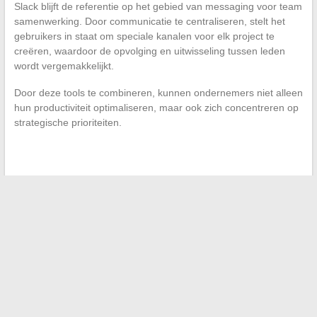
Slack blijft de referentie op het gebied van messaging voor team
samenwerking. Door communicatie te centraliseren, stelt het
gebruikers in staat om speciale kanalen voor elk project te
creëren, waardoor de opvolging en uitwisseling tussen leden
wordt vergemakkelijkt.
Door deze tools te combineren, kunnen ondernemers niet alleen
hun productiviteit optimaliseren, maar ook zich concentreren op
strategische prioriteiten.
←
Begrijp de regelgeving voor historische tuinstructuren
Hoe je effectief je professionele project kunt opzetten met
Addviseo
→
Search