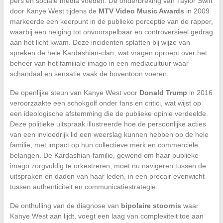
pers en sociale media voeden. De onderbreking van Taylor Swift
door Kanye West tijdens de
MTV Video Music Awards
in 2009
markeerde een keerpunt in de publieke perceptie van de rapper,
waarbij een neiging tot onvoorspelbaar en controversieel gedrag
aan het licht kwam. Deze incidenten splatten bij wijze van
spreken de hele Kardashian-clan, wat vragen oproept over het
beheer van het familiale imago in een mediacultuur waar
schandaal en sensatie vaak de boventoon voeren.
De openlijke steun van Kanye West voor
Donald Trump
in 2016
veroorzaakte een schokgolf onder fans en critici, wat wijst op
een ideologische afstemming die de publieke opinie verdeelde.
Deze politieke uitspraak illustreerde hoe de persoonlijke acties
van een invloedrijk lid een weerslag kunnen hebben op de hele
familie, met impact op hun collectieve merk en commerciële
belangen. De Kardashian-familie, gewend om haar publieke
imago zorgvuldig te orkestreren, moet nu navigeren tussen de
uitspraken en daden van haar leden, in een precair evenwicht
tussen authenticiteit en communicatiestrategie.
De onthulling van de diagnose van
bipolaire stoornis
waar
Kanye West aan lijdt, voegt een laag van complexiteit toe aan