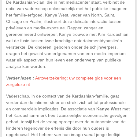
De Kardashian-clan, die in het mediacenter staat, verbindt de
notie van vaderschap onlosmakelijk met het publieke imago en
het familie-erfgoed. Kanye West, vader van North, Saint,
Chicago en Psalm, illustreert deze delicate interactie tussen
privéleven en media-exposure. Rapper, zanger en
gerenommeerd ontwerper, Kanye trouwde met Kim Kardashian,
wat de fusie tussen twee krachtige entertainmentdynastieën
versterkte. De kinderen, geboren onder de schijnwerpers,
dragen het gewicht van erfgenamen van een media-imperium
waar elk aspect van hun leven een onderwerp van publieke
analyse kan worden.
Verder lezen :
Autoverzekering: uw complete gids voor een
zorgeloze rit
Vaderschap, in de context van de Kardashian-familie, gaat
verder dan de intieme sfeer en strekt zich uit tot professionele
en commerciële implicaties. De associatie van
Kanye West
met
het Kardashian-merk heeft aanzienlijke economische gevolgen
gehad, terwijl het de vraag oproept over de autonomie van de
kinderen tegenover de erfenis die door hun ouders is
opgebouwd. Het beheer van hun imago vanaf jonge leeftijd