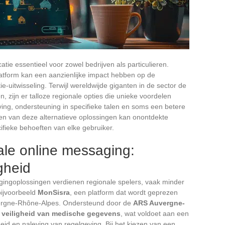
catie essentieel voor zowel bedrijven als particulieren.
latform kan een aanzienlijke impact hebben op de
tie-uitwisseling. Terwijl wereldwijde giganten in de sector de
 zijn er talloze regionale opties die unieke voordelen
ving, ondersteuning in specifieke talen en soms een betere
en van deze alternatieve oplossingen kan onontdekte
ifieke behoeften van elke gebruiker.
ale online messaging:
igheid
gingoplossingen verdienen regionale spelers, vaak minder
bijvoorbeeld
MonSisra
, een platform dat wordt geprezen
ergne-Rhône-Alpes. Ondersteund door de
ARS Auvergne-
e
veiligheid van medische gegevens
, wat voldoet aan een
id en naleving van regelgeving. Bij het kiezen van een