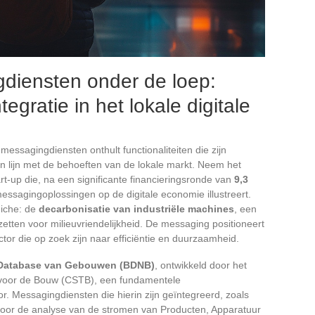
diensten onder de loep:
tegratie in het lokale digitale
messagingdiensten onthult functionaliteiten die zijn
in lijn met de behoeften van de lokale markt. Neem het
art-up die, na een significante financieringsronde van
9,3
essagingoplossingen op de digitale economie illustreert.
niche: de
decarbonisatie van industriële machines
, een
nzetten voor milieuvriendelijkheid. De messaging positioneert
ector die op zoek zijn naar efficiëntie en duurzaamheid.
 Database van Gebouwen (BDNB)
, ontwikkeld door het
voor de Bouw (CSTB), een fundamentele
. Messagingdiensten die hierin zijn geïntegreerd, zoals
 voor de analyse van de stromen van Producten, Apparatuur