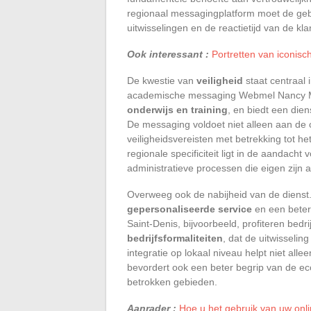
regionaal messagingplatform moet de geb
uitwisselingen en de reactietijd van de k
Ook interessant :
Portretten van iconisc
De kwestie van
veiligheid
staat centraal 
academische messaging Webmel Nancy Met
onderwijs en training
, en biedt een dien
De messaging voldoet niet alleen aan de
veiligheidsvereisten met betrekking tot 
regionale specificiteit ligt in de aandacht
administratieve processen die eigen zijn a
Overweeg ook de nabijheid van de diens
gepersonaliseerde service
en een betere
Saint-Denis, bijvoorbeeld, profiteren bedr
bedrijfsformaliteiten
, dat de uitwisselin
integratie op lokaal niveau helpt niet alle
bevordert ook een beter begrip van de eco
betrokken gebieden.
Aanrader :
Hoe u het gebruik van uw onli